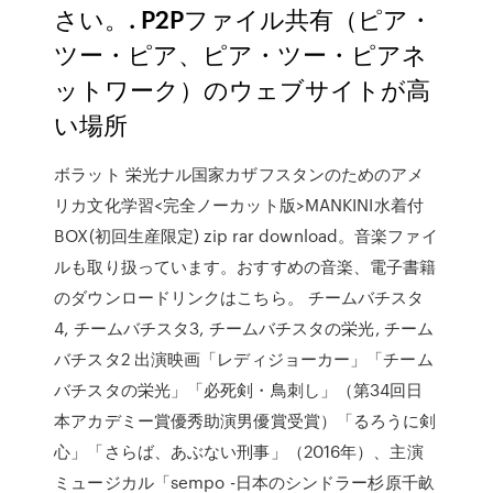
さい。. P2Pファイル共有（ピア・
ツー・ピア、ピア・ツー・ピアネ
ットワーク）のウェブサイトが高
い場所
ボラット 栄光ナル国家カザフスタンのためのアメ
リカ文化学習<完全ノーカット版>MANKINI水着付
BOX(初回生産限定) zip rar download。音楽ファイ
ルも取り扱っています。おすすめの音楽、電子書籍
のダウンロードリンクはこちら。 チームバチスタ
4, チームバチスタ3, チームバチスタの栄光, チーム
バチスタ2 出演映画「レディジョーカー」「チーム
バチスタの栄光」「必死剣・鳥刺し」（第34回日
本アカデミー賞優秀助演男優賞受賞）「るろうに剣
心」「さらば、あぶない刑事」（2016年）、主演
ミュージカル「sempo -日本のシンドラー杉原千畝