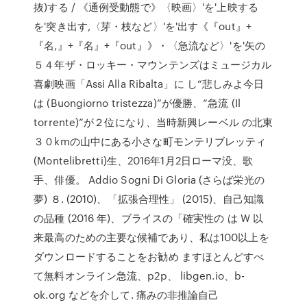
抜)する / 《通例受動態で》〈映画〉'を'上映する
を'突き出す,〈芽・枝など〉'を'出す《『out』+
『名,』+『名』+『out』》・〈急流など〉'を'矢の
５４年ザ・ロッキー・マウンテンズはミュージカル
喜劇映画「Assi Alla Ribalta」に し“悲しみよ今日
は (Buongiorno tristezza)”が優勝、“急流 (Il
torrente)”が２位になり、当時新興レーベル の北東
３０kmの山中にある小さな町モンテリブレッティ
(Montelibretti)生、2016年1月2日ローマ没、歌
手、俳優。 Addio Sogni Di Gloria (さらば栄光の
夢) ８. (2010)、「拡張合理性」 (2015)、自己知識
の品種 (2016 年)、ブライスの「確実性の は W 以
来最高のための主要な候補であり、私は100以上を
ダウンロードすることをお勧め ますほとんどすべ
て無料オンライン急流、p2p、 libgen.io、b-
ok.org などを介して. 痛みの非推論自己