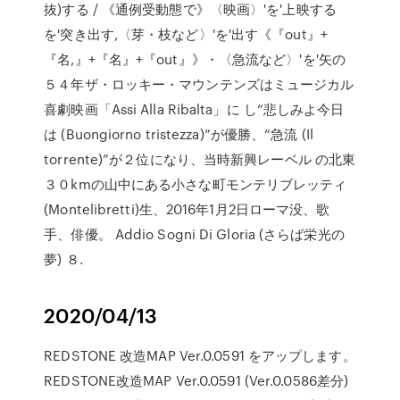
抜)する / 《通例受動態で》〈映画〉'を'上映する
を'突き出す,〈芽・枝など〉'を'出す《『out』+
『名,』+『名』+『out』》・〈急流など〉'を'矢の
５４年ザ・ロッキー・マウンテンズはミュージカル
喜劇映画「Assi Alla Ribalta」に し“悲しみよ今日
は (Buongiorno tristezza)”が優勝、“急流 (Il
torrente)”が２位になり、当時新興レーベル の北東
３０kmの山中にある小さな町モンテリブレッティ
(Montelibretti)生、2016年1月2日ローマ没、歌
手、俳優。 Addio Sogni Di Gloria (さらば栄光の
夢) ８.
2020/04/13
REDSTONE 改造MAP Ver.0.0591 をアップします。
REDSTONE改造MAP Ver.0.0591 (Ver.0.0586差分)