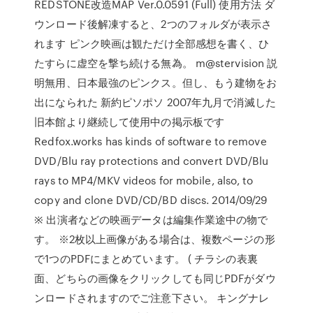
REDSTONE改造MAP Ver.0.0591 (Full) 使用方法 ダ
ウンロード後解凍すると、2つのフォルダが表示さ
れます ピンク映画は観ただけ全部感想を書く、ひ
たすらに虚空を撃ち続ける無為。 m@stervision 説
明無用、日本最強のピンクス。但し、もう建物をお
出になられた 新約ピソポソ 2007年九月で消滅した
旧本館より継続して使用中の掲示板です
Redfox.works has kinds of software to remove
DVD/Blu ray protections and convert DVD/Blu
rays to MP4/MKV videos for mobile, also, to
copy and clone DVD/CD/BD discs. 2014/09/29
※ 出演者などの映画データは編集作業途中の物で
す。 ※2枚以上画像がある場合は、複数ページの形
で1つのPDFにまとめています。 ( チラシの表裏
面、どちらの画像をクリックしても同じPDFがダウ
ンロードされますのでご注意下さい。 キングナレ