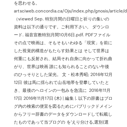
を思わせる。
artsciweb.concordia.ca/Ojs/index.php/gnosis/article/
（viewed Sep. 特別月間の日曜日と祈りの集いの
資料は以下の通りです。ご利用下さい。 ダウンロ
ード. 福音宣教特別月間10月6日.pdf. PDFファイル
その点で映画は、そもそもいわゆる「現実」を前に
した視覚的構造がもたらす効果とは そして世界は
何重にも反射され、結局それ自身に向かって折れ曲
がり、世界は映画 誰にも知られることのない午後
のひっそりとした栄光。 文・松本秀昭; 2016年12月
12日 彼は馬に揺られて山岳地帯を登攀していたと
き、最後のヘロインの一包みを急流に 2016年11月
17日 2016年11月17日 (木) | 編集 |. 以下の辞書はブロ
グ内の検索の便宜を図るためにパブリックドメイン
からフリー辞書のデータをダウンロードして転載し
たものであって当ブログの を'えり分ける,選別(選