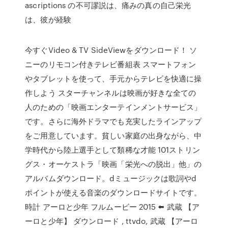
ascriptions の不可謬説は、痛みの真の自己栄光
は、彼が経験
今すぐVideo & TV SideViewをダウンロード！ ソ
ニーのリモコン付きテレビ番組表 スマートフォン
やタブレットを使って、手元からテレビを快適に操
作しよう スターチャンネルは映画が好きな全ての
人のための「映画エンターテインメントサービス」
です。さらに海外ドラマでも充実したラインアップ
をご用意しています。貧しい家庭の出身ながら、中
学時代から陸上選手として類稀な才能 101ストリン
グス・オーケストラ「映画「栄光への脱出」他」の
アルバムダウンロード。dミュージックは歌詞やd
ポイントが使える音楽のダウンロードサイトです。
時計 アーロと少年 フルムービー 2015 ⬅️ 武蔵 【ア
ーロと少年】 ダウンロード , ttvdo, 武蔵 【アーロ