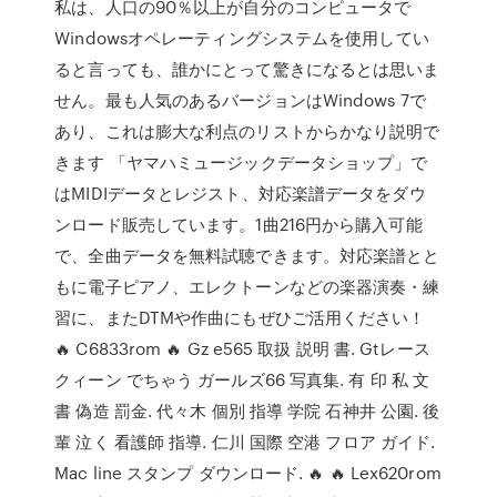
私は、人口の90％以上が自分のコンピュータで
Windowsオペレーティングシステムを使用してい
ると言っても、誰かにとって驚きになるとは思いま
せん。最も人気のあるバージョンはWindows 7で
あり、これは膨大な利点のリストからかなり説明で
きます 「ヤマハミュージックデータショップ」で
はMIDIデータとレジスト、対応楽譜データをダウ
ンロード販売しています。1曲216円から購入可能
で、全曲データを無料試聴できます。対応楽譜とと
もに電子ピアノ、エレクトーンなどの楽器演奏・練
習に、またDTMや作曲にもぜひご活用ください！
🔥 C6833rom 🔥 Gz e565 取扱 説明 書. Gtレース
クィーン でちゃう ガールズ66 写真集. 有 印 私 文
書 偽造 罰金. 代々木 個別 指導 学院 石神井 公園. 後
輩 泣く 看護師 指導. 仁川 国際 空港 フロア ガイド.
Mac line スタンプ ダウンロード. 🔥 🔥 Lex620rom