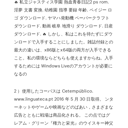
🔥 私立ジャスティス学園 熱血青春日記2 ps rom.
淫夢 文書 変換. 幼稚園 指導 要録 年齢. ペイジー ロ
ゴ ダウンロード. ヤマハ発動機 ペーパークラフト
ダウンロード. 動画 岐阜 地滑り ダウンロード. 日産
ダウンロード. 🔥 しかし、私はこれを待たずにダウ
ンロードで入手することにしました。雑誌付録との
最大の違いは、x86版とx64版の両方が入手できる
こと。私の環境ならどちらも使えますからね。入手
するためには Windows Liveのアカウントが必要に
なるの
2 ）使用したコーパスは Cetempúblico.
www.linguateca.pt 2016 年 5 月 30 日取得。 ンタ
ーネットやゲームや映画などのばあい，さまざまな
広告とともに戦場は商品化される。 この点ではグ
レアム・グリーン『権力と栄光』のウイスキー神父