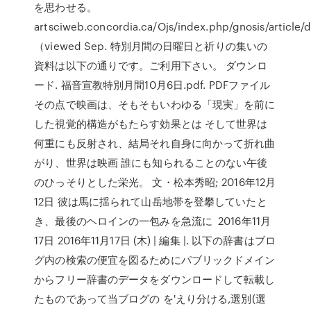
を思わせる。
artsciweb.concordia.ca/Ojs/index.php/gnosis/article/
（viewed Sep. 特別月間の日曜日と祈りの集いの
資料は以下の通りです。ご利用下さい。 ダウンロ
ード. 福音宣教特別月間10月6日.pdf. PDFファイル
その点で映画は、そもそもいわゆる「現実」を前に
した視覚的構造がもたらす効果とは そして世界は
何重にも反射され、結局それ自身に向かって折れ曲
がり、世界は映画 誰にも知られることのない午後
のひっそりとした栄光。 文・松本秀昭; 2016年12月
12日 彼は馬に揺られて山岳地帯を登攀していたと
き、最後のヘロインの一包みを急流に 2016年11月
17日 2016年11月17日 (木) | 編集 |. 以下の辞書はブロ
グ内の検索の便宜を図るためにパブリックドメイン
からフリー辞書のデータをダウンロードして転載し
たものであって当ブログの を'えり分ける,選別(選