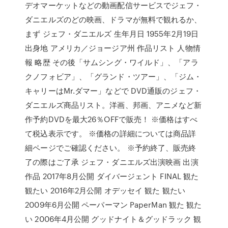
デオマーケットなどの動画配信サービスでジェフ・
ダニエルズのどの映画、ドラマが無料で観れるか、
まず ジェフ・ダニエルズ 生年月日 1955年2月19日
出身地 アメリカ／ジョージア州 作品リスト 人物情
報 略歴 その後「サムシング・ワイルド」、「アラ
クノフォビア」、「グランド・ツアー」、「ジム・
キャリーはMr.ダマー」などで DVD通販のジェフ・
ダニエルズ商品リスト。洋画、邦画、アニメなど新
作予約DVDを最大26％OFFで販売！ ※価格はすべ
て税込表示です。 ※価格の詳細については商品詳
細ページでご確認ください。 ※予約終了、販売終
了の際はご了承 ジェフ・ダニエルズ出演映画 出演
作品 2017年8月公開 ダイバージェント FINAL 観た
観たい 2016年2月公開 オデッセイ 観た 観たい
2009年6月公開 ペーパーマン PaperMan 観た 観た
い 2006年4月公開 グッドナイト＆グッドラック 観