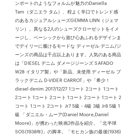
ンポートのようなフォルムが魅力のDaniella
Tam（ダニエラ タム）、程よく辛口でトレンド感
のあるカジュアルシューズGEMMA LINN（ジェマ
リン）。異なる2人のシューズクローゼットをイメ
ージし、ベーシックから遊び心あふれるデザインま
でデイリーに履けるモードな ディーゼル デニム/ジ
ーンズの商品は千点以上あります。人気のある商品
は「DIESEL デニム ダメージジーンズ SAFADO
W28 イタリア製」や「新品、未使用 ディーゼル ブ
ラックデニム D-VIDER CARROT」や「希少！
diesel denim 2017/12/27 1コート 2コート 1コート
2コート 1コート 2コート 1コート 2コート 1コート 2
コート 1コート 2コート Jr7 5級・4級 3級 Jr8 5級 1
級 「ダニエル・ムーア(Daniel Moore,Daniel
Moore)」が携わった映画2作品を紹介。「北半球
SOS(1938年)」の脚本。「モヒカン族の最後(1936)