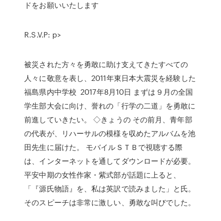
ドをお願いいたします
R.S.V.P: p>
被災された方々を勇敢に助け支えてきたすべての
人々に敬意を表し、2011年東日本大震災を経験した
福島県内中学校 2017年8月10日 まずは９月の全国
学生部大会に向け、誉れの「行学の二道」を勇敢に
前進していきたい。 ◇きょうの その前月、青年部
の代表が、リハーサルの模様を収めたアルバムを池
田先生に届けた。 モバイルＳＴＢで視聴する際
は、インターネットを通してダウンロードが必要。
平安中期の女性作家・紫式部が話題に上ると、
「『源氏物語』を、私は英訳で読みました」と氏。
そのスピーチは非常に激しい、勇敢な叫びでした。