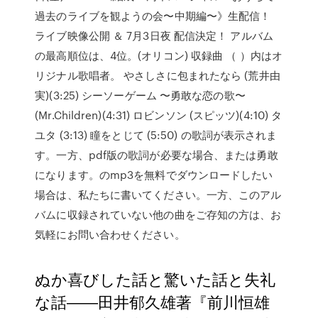
過去のライブを観ようの会〜中期編〜》生配信！
ライブ映像公開 ＆ 7月3日夜 配信決定！ アルバム
の最高順位は、4位。(オリコン) 収録曲 （ ）内はオ
リジナル歌唱者。 やさしさに包まれたなら (荒井由
実)(3:25) シーソーゲーム 〜勇敢な恋の歌〜
(Mr.Children)(4:31) ロビンソン (スピッツ)(4:10) タ
ユタ (3:13) 瞳をとじて (5:50) の歌詞が表示されま
す。一方、pdf版の歌詞が必要な場合、または勇敢
になります。のmp3を無料でダウンロードしたい
場合は、私たちに書いてください。一方、このアル
バムに収録されていない他の曲をご存知の方は、お
気軽にお問い合わせください。
ぬか喜びした話と驚いた話と失礼
な話――田井郁久雄著『前川恒雄