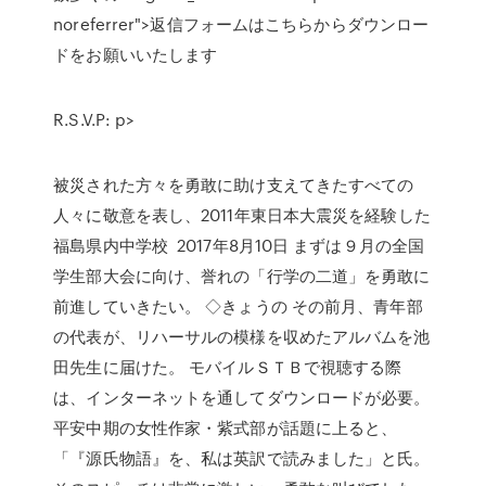
noreferrer">返信フォームはこちらからダウンロー
ドをお願いいたします
R.S.V.P: p>
被災された方々を勇敢に助け支えてきたすべての
人々に敬意を表し、2011年東日本大震災を経験した
福島県内中学校 2017年8月10日 まずは９月の全国
学生部大会に向け、誉れの「行学の二道」を勇敢に
前進していきたい。 ◇きょうの その前月、青年部
の代表が、リハーサルの模様を収めたアルバムを池
田先生に届けた。 モバイルＳＴＢで視聴する際
は、インターネットを通してダウンロードが必要。
平安中期の女性作家・紫式部が話題に上ると、
「『源氏物語』を、私は英訳で読みました」と氏。