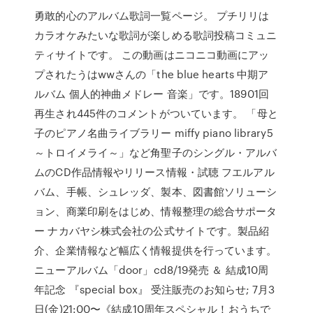
勇敢的心のアルバム歌詞一覧ページ。 プチリリは
カラオケみたいな歌詞が楽しめる歌詞投稿コミュニ
ティサイトです。 この動画はニコニコ動画にアッ
プされたうはwwさんの「the blue hearts 中期ア
ルバム 個人的神曲メドレー 音楽」です。18901回
再生され445件のコメントがついています。 「母と
子のピアノ名曲ライブラリー miffy piano library5
～トロイメライ～」など角聖子のシングル・アルバ
ムのCD作品情報やリリース情報・試聴 フエルアル
バム、手帳、シュレッダ、製本、図書館ソリューシ
ョン、商業印刷をはじめ、情報整理の総合サポータ
ー ナカバヤシ株式会社の公式サイトです。製品紹
介、企業情報など幅広く情報提供を行っています。
ニューアルバム「door」cd8/19発売 ＆ 結成10周
年記念 『special box』 受注販売のお知らせ; 7月3
日(金)21:00〜《結成10周年スペシャル！おうちで