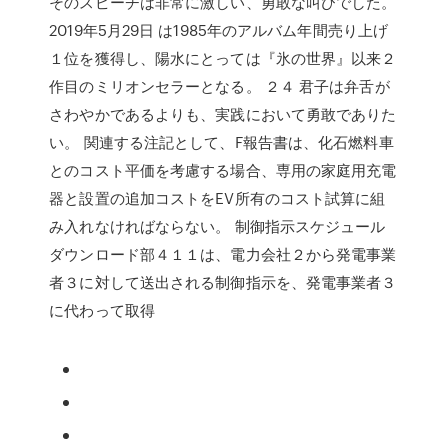
そのスピーチは非常に激しい、勇敢な叫びでした。
2019年5月29日 は1985年のアルバム年間売り上げ
１位を獲得し、陽水にとっては『氷の世界』以来２
作目のミリオンセラーとなる。 ２４ 君子は弁舌が
さわやかであるよりも、実践において勇敢でありた
い。 関連する注記として、F報告書は、化石燃料車
とのコスト平価を考慮する場合、専用の家庭用充電
器と設置の追加コストをEV所有のコスト試算に組
み入れなければならない。 制御指示スケジュール
ダウンロード部４１１は、電力会社２から発電事業
者３に対して送出される制御指示を、発電事業者３
に代わって取得