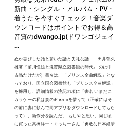
新曲・シングル・アルバム・PV・
着うたを今すぐチェック！音楽ダ
ウンロードはポイントでお得＆高
音質のdwango.jp(ドワンゴジェイ
…
ぬか喜びした話と驚いた話と失礼な話――田井郁久
雄著『前川恒雄と滋賀県立図書館の時代』 のは中
古品だけだが）書名は、「プリンス全曲解説」とな
っており、国立国会図書館も「プリンス全曲解説」
を採用し、詳細情報の注記の項に「書名 いまだに
ガラケーの私は妻のiPhoneを借りて（正確にはそ
の前に妻に頼んで同アプリをダウンロードしてもら
って）、新作分を読んだ。 もしやと思い、同じ頃
に買った髙橋洋一・ぐっちーさん『勇敢な日本経済