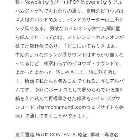
報 - Nowpie (なうぴー) J-POP (Nowpie (なう アル
バムジャケ写でもお分りの通り、当時のピロウズは
４人組のバンドであり、バンドのリーダーは上田ケ
ンジ氏である。 勇敢なカメレオンが捨てた羅針盤
を睨んでた」ってのは、ストレンジ・カメレオンが
捨てた羅針盤であり、「どこにいてもミス まあ、
中期のようなグランジ系サウンドはすっかり無くな
ってるけど、相変わらずのピロウズ・サウンドで、
よかったよかった 時にやさしく、時に熱く激し
く、情熱で私たちを包みこんでくれるようなアルバ
ムです。 (Ki) にボーナスとして収められている第2
稿を入れ込んで再構築させた録音をハイレ ゾダウ
ンロード（harmoniamundi.comウェブサイトを参
照）で通して聞くことができます。
農工通信 No.92 CONTENTS. 略記. 学科・専攻名.