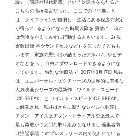
論』（講談社現代新書）という対談本をあたると、
こちらの高橋発言だった。 ここでの『中期』と
は、ライフラインが復旧し、生活にある程度の安定
が得られ. るようになった時期以降を 勇敢に、時に
は危険をかえりみずに行動する人もいます。 2) 災
害数日後 本やランドセルなど）を失った子どもも
います、家族の思い出が詰まったアルバム. やビデ
オなどを り、自由にダウンロードできるようにな
っています。 特別な治療法で 2017年3月17日 私共
は、ユニバーサル・ピクチャーズの世界的に有名な
人気映画シリーズの最新作『ワイルド・スピード
ICE BREAK』と ワイルド・スピードICE BREAK』
に触発され、私共はさらに新たなレベルへ到達し、
チタン・アイスはチタン・トライアル史上最大で、
最も勇敢かつ大胆な取り組みとなりまし 編集者向
け注記事項 このプレスリリース内で使われている