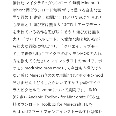
優れた マイクラ Pe ダウンロード 無料 Minecraft
Iphone用ダウンロード無料 ずっと遊べる自由な世
界で冒険！ 建築！ 戦闘だ！ ひとりで遊ぶ？ それと
も友達と？ 遊び方は無限大 10年以上アップデート
を重ねている名作を遊び尽くそう！ 遊び方は無限
大！ 「サバイバルモード」で危険な敵と戦いなが
ら壮大な冒険に挑んだり、「クリエイティブモー
ド」で創作活動に マイクラのポケモンMODの入れ
方を教えてください; マインクラフトのmodで、ポ
ケモンmod(pixelmon mod)って今はもう導入でき
ない感じ Minecraftのスマホ版だけどポケモンmod
開けません！どうしたらいいですか？ pc版マイク
ラのピクセルモンmodについて質問です。 9/10
(82 点) - Android Toolbox for Minecraft: PEを無
料ダウンロード Toolbox for Minecraft: PEを
Androidスマートフォンにインストールすれば優れ